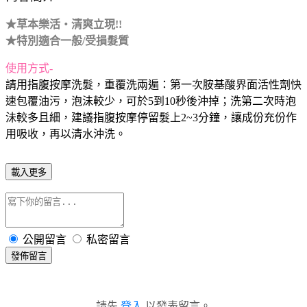
★草本樂活‧清爽立現!!
★
特別適合
一般/受損髮質
使用方式-
請用指腹按摩洗髮，重覆洗兩遍：第一次胺基酸界面活性劑快
速包覆油污，泡沬較少，可於5到10秒後沖掉；洗第二次時泡
沬較多且細，建議指腹按摩停留髮上2~3分鐘，讓成份充份作
用吸收，再以清水沖洗。
載入更多
公開留言
私密留言
發佈留言
請先
登入
以發表留言。