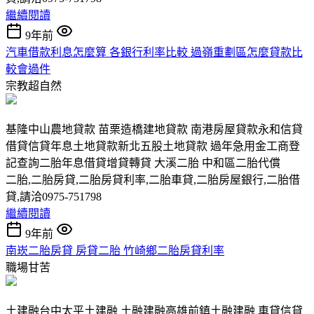
繼續閱讀
9年前
汽車借款利息怎麼算 各銀行利率比較 過嶺重劃區怎麼貸款比
較會過件
宗教超自然
基隆中山農地貸款 苗栗造橋建地貸款 南港房屋貸款永和信貸
借貸信貸年息土地貸款新北五股土地貸款 過年急用金工商登
記查詢二胎年息借貸增貸轉貸 大溪二胎 中和區二胎代償
二胎,二胎房貸,二胎房貸利率,二胎車貸,二胎房屋銀行,二胎借
貸,請洽0975-751798
繼續閱讀
9年前
南崁二胎房貸 房貸二胎 竹崎鄉二胎房貸利率
職場甘苦
土建融台中太平土建融 土融建融高雄前鎮土融建融 車貸信貸