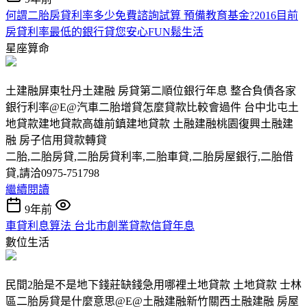
何謂二胎房貸利率多少免費諮詢試算 預備教育基金?2016目前
房貸利率最低的銀行貸您安心FUN鬆生活
星座算命
土建融屏東牡丹土建融 房貸第二順位銀行年息 整合負債各家
銀行利率@E@汽車二胎增貸怎麼貸款比較會過件 台中北屯土
地貸款建地貸款高雄前鎮建地貸款 土融建融桃園復興土融建
融 房子信用貸款轉貸
二胎,二胎房貸,二胎房貸利率,二胎車貸,二胎房屋銀行,二胎借
貸,請洽0975-751798
繼續閱讀
9年前
車貸利息算法 台北市創業貸款信貸年息
數位生活
民間2胎是不是地下錢莊缺錢急用哪裡土地貸款 土地貸款 士林
區二胎房貸是什麼意思@E@土融建融新竹關西土融建融 房屋