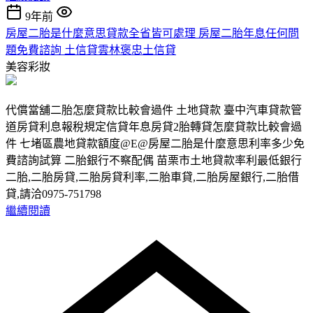
9年前
房屋二胎是什麼意思貸款全省皆可處理 房屋二胎年息任何問
題免費諮詢 土信貸雲林褒忠土信貸
美容彩妝
代償當舖二胎怎麼貸款比較會過件 土地貸款 臺中汽車貸款管
道房貸利息報稅規定信貸年息房貸2胎轉貸怎麼貸款比較會過
件 七堵區農地貸款額度@E@房屋二胎是什麼意思利率多少免
費諮詢試算 二胎銀行不察配偶 苗栗市土地貸款率利最低銀行
二胎,二胎房貸,二胎房貸利率,二胎車貸,二胎房屋銀行,二胎借
貸,請洽0975-751798
繼續閱讀