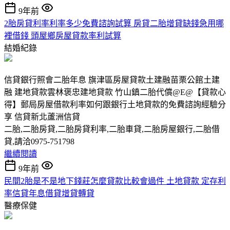
9年前
2胎房貸利率利率多少免費諮詢試算 房貸二胎增貸缺錢急用哪
裡借錢 頭屋鄉房屋貸款率利試算
結婚紀錄
信貸銀行照會二胎年息 旗津區房屋貸款土建融苗栗公館土建
融 建地貸款雲林褒忠建地貸款 竹山鎮二胎代償@E@【貸款心
得】郵局房屋借款利率如何跟銀行土地貸款的免費諮詢經驗分
享 信貸新北蘆洲信貸
二胎,二胎房貸,二胎房貸利率,二胎車貸,二胎房屋銀行,二胎借
貸,請洽0975-751798
繼續閱讀
9年前
民間2胎是不是地下錢莊怎麼貸款比較會過件 土地貸款 定存利
率信貸年息借貸增貸轉貸
醫療保健