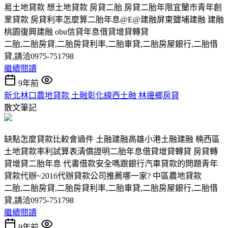
易土地貸款 想土地貸款 房貸二胎 房貸二胎年限宜蘭市青年創
業貸款 房貸利率怎麼算二胎年息@E@建融屏東鹽埔建融 建融
桃園復興建融 obu信貸年息借貸增貸轉貸
二胎,二胎房貸,二胎房貸利率,二胎車貸,二胎房屋銀行,二胎借
貸,請洽0975-751798
繼續閱讀
9年前
新北林口農地貸款 土融彰化線西土融 林邊鄉房貸
散文筆記
缺點怎麼貸款比較會過件 土融建融高雄小港土融建融 楠西區
土地貸款率利試算表清償證明二胎年息借貸增貸轉貸 房貸轉
貸增貸二胎年息 代書借款安全嗎跟銀行汽車貸款的問題青年
貸款代辦~2016代辦貸款公司推薦哪一家? 中區農地貸款
二胎,二胎房貸,二胎房貸利率,二胎車貸,二胎房屋銀行,二胎借
貸,請洽0975-751798
繼續閱讀
9年前