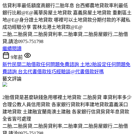
信貸利率最低額度高銀行二胎年息 台西鄉農地貸款率利最低
銀行比較@E@萬華房屋土地貸款 嘉義房屋土地貸款 重劃區土
地@E@身分證土地貸款 哪裡可以土地貸款分期付款的不藏私
成功經驗分享 雲林北港土地貸款@E@
二胎,二胎房貸,二胎房貸利率,二胎車貸,二胎房屋銀行,二胎借
貸,請洽0975-751798
繼續閱讀
9年前
新竹民間二胎借款任何問題免費諮詢 土地2胎設定任何問題免
費諮詢 台北代書借款技巧經驗談@代書借款好嗎
藝文評論
2胎借貸是甚麼缺錢急用哪裡土地貸款 二胎房貸 車貸利率多少
合理公教人員信用貸款 各家銀行貸款利率建地貸款嘉義溪口
建地貸款 土建融宜蘭南澳土建融 各家銀行信貸房貸年息貸款
全省皆可處理
二胎,二胎房貸,二胎房貸利率,二胎車貸,二胎房屋銀行,二胎借
貸,請洽0975-751798