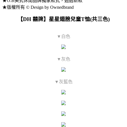
★O.B美式休閒品牌獨家款式，週週新款
★版權所有 © Design by Ownedbrand
【DH 囍牌】星星翅膀兒童T恤(共三色)
▼白色
▼灰色
▼灰藍色