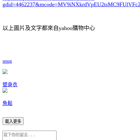
gdid=4462237
&mcode=MV9iNXkrdVpEU2tsMC9FUlVF
以上圖片及文字都來自yahoo購物中心
snug
塑身衣
魚鬆
載入更多