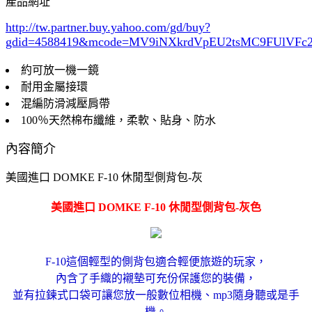
產品網址
http://tw.partner.buy.yahoo.com/gd/buy?
gdid=4588419
&mcode=MV9iNXkrdVpEU2tsMC9FUlVF
約可放一機一鏡
耐用金屬接環
混編防滑減壓肩帶
100％天然棉布纖維，柔軟、貼身、防水
內容簡介
美國進口 DOMKE F-10 休閒型側背包-灰
美國進口 DOMKE F-10 休閒型側背包-灰色
F-10這個輕型的側背包適合輕便旅遊的玩家，
內含了手織的襯墊可充份保護您的裝備，
並有拉鍊式口袋可讓您放一般數位相機、mp3隨身聽或是手
機。