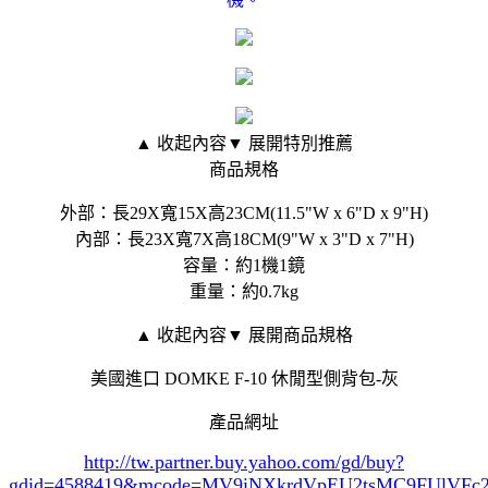
▲ 收起內容
▼ 展開特別推薦
商品規格
外部：長29X寬15X高23CM(11.5"W x 6"D x 9"H)
內部：長23X寬7X高18CM(9"W x 3"D x 7"H)
容量：約1機1鏡
重量：約0.7kg
▲ 收起內容
▼ 展開商品規格
美國進口 DOMKE F-10 休閒型側背包-灰
產品網址
http://tw.partner.buy.yahoo.com/gd/buy?
gdid=4588419
&mcode=MV9iNXkrdVpEU2tsMC9FUlVF