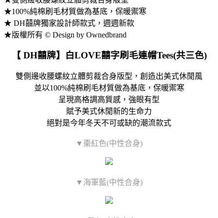
★100%純棉刷毛材質做為基底，保暖禦寒
★ DH囍牌獨家設計師款式，週週新款
★版權所有 © Design by Ownedbrand
【 DH囍牌】白LOVE囍字刷毛連帽Tees(共三色)
雙側邊收腰螺紋立體剪裁合身版型，創造出美式休閒風
並以100%純棉刷毛材質做為基底，保暖禦寒
呈現高格調高質感，強眼有型
賦予美式休閒新的生命力
絕對是今年冬天不可或缺的潮流款式
▼棗紅色(中性合身)
▼海軍藍(中性合身)