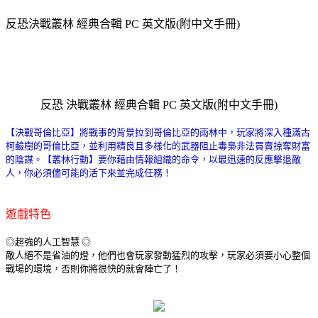
反恐決戰叢林 經典合輯 PC 英文版(附中文手冊)
反恐 決戰叢林 經典合輯 PC 英文版(附中文手冊)
【決戰哥倫比亞】將戰事的背景拉到哥倫比亞的雨林中，玩家將深入種滿古
柯鹼樹的哥倫比亞，並利用精良且多樣化的武器阻止毒梟非法買賣掠奪財富
的陰謀。【叢林行動】要你藉由情報組織的命令，以最迅速的反應擊退敵
人，你必須儘可能的活下來並完成任務！
遊戲特色
◎超強的人工智慧 ◎
敵人絕不是省油的燈，他們也會玩家發動猛烈的攻擊，玩家必須要小心整個
戰場的環境，否則你將很快的就會陣亡了！