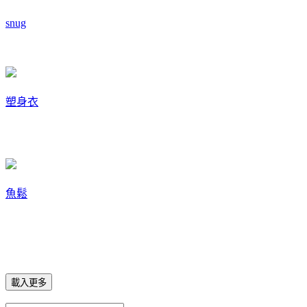
snug
塑身衣
魚鬆
載入更多