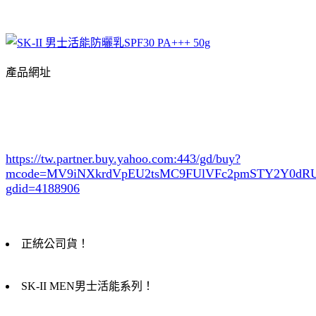
產品網址
https://tw.partner.buy.yahoo.com:443/gd/buy?
mcode=MV9iNXkrdVpEU2tsMC9FUlVFc2pmSTY2Y0d
gdid=4188906
正統公司貨！
SK-II MEN男士活能系列！