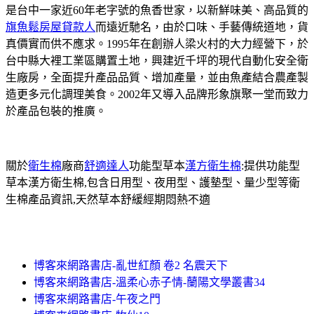
是台中一家近60年老字號的魚香世家，以新鮮味美、高品質的
旗魚鬆
房屋貸款人
而遠近馳名，由於口味、手藝傳統道地，貨
真價實而供不應求。1995年在創辦人梁火村的大力經營下，於
台中縣大裡工業區購置土地，興建近千坪的現代自動化安全衛
生廠房，全面提升產品品質、增加產量，並由魚產結合農產製
造更多元化調理美食。2002年又導入品牌形象旗聚一堂而致力
於產品包裝的推廣。
關於
衛生棉
廠商
舒適達人
功能型草本
漢方衛生棉
:提供功能型
草本漢方衛生棉,包含日用型、夜用型、護墊型、量少型等衛
生棉產品資訊,天然草本舒緩經期悶熱不適
博客來網路書店-亂世紅顏 卷2 名震天下
博客來網路書店-溫柔心赤子情-蘭陽文學叢書34
博客來網路書店-午夜之門