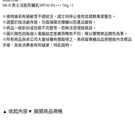
SK-II 男士活能防曬乳SPF30 PA+++ 50g ×1
※使用後若有過敏等不適狀況，請立刻停止使用並請教專業醫生。
※請置於陰涼處存放，勿直接陽光曝曬以防產品變質。
※商品一經拆封或包裝不完整等，恕無法受理退換貨。
※圖片顏色因每個人電腦設定差異而略有不同，敬以實際商品顏色為準。
※所有商品為本公司大量採購有償取得之，為保留專櫃出品原貌故內含贈品
字樣，為免消費者有所疑慮，特此說明。
▲ 收起內容
▼ 展開商品規格