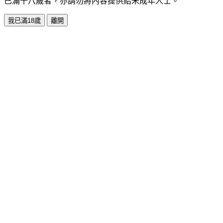
已滿十八歲者，亦請勿將內容提供給未成年人士。
我已滿18歲
離開