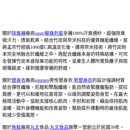
關於
除臭襪
廠商
snug
:
腳臭剋星
全襪100%汗臭通紗，超強除臭
吸汗力、透氣乾爽。結合竹炭與奈米科技的優質機能纖維，是
將孟宗竹經過1000度C高溫炭化後，運用奈米技術，將竹炭粉
末完全地融合於纖維之中，再配合纖維本身的特殊結構，可完
全發揮竹炭本身除臭功能的特性，並產生人體所需負離子與阻
絕電磁波，達到健康穿襪的舒適。
關於
塑身衣
廠商
equmen
男性塑身衣:
男塑身衣
的設計強調材質
結合彈性纖維、尼龍和聚酯纖維，能自然收緊腰腹脂肪、提拉
肩膀，更可以和緩地拉直背部，以達到調整姿勢身型。在最大
極限活動中，協助支撐核心肌肉、手肘和前臂，藉由保持肌肉
溫暖、提升身體機能和改善姿勢，幫助提升運動時的最佳肌能
和減少受傷風險。
關於
魚鬆
廠商
丸文
食品:
丸文食品
旗聚一堂創立於民國39年，