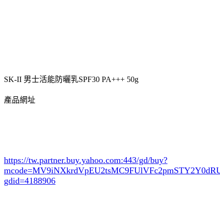
SK-II 男士活能防曬乳SPF30 PA+++ 50g
產品網址
https://tw.partner.buy.yahoo.com:443/gd/buy?
mcode=MV9iNXkrdVpEU2tsMC9FUlVFc2pmSTY2Y0d
gdid=4188906