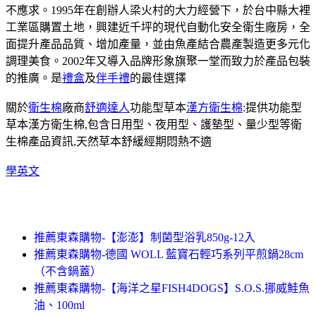
不應求。1995年在創辦人梁火村的大力經營下，於台中縣大裡
工業區購置土地，興建近千坪的現代自動化安全衛生廠房，全
面提升產品品質、增加產量，並由魚產結合農產製造更多元化
調理美食。2002年又導入品牌形象旗聚一堂而致力於產品包裝
的推廣。是
禮盒
及
伴手禮
的最佳選擇
關於
衛生棉
廠商
舒適達人
功能型草本
漢方衛生棉
:提供功能型
草本漢方衛生棉,包含日用型、夜用型、護墊型、量少型等衛
生棉產品資訊,天然草本舒緩經期悶熱不適
學英文
推薦東森購物-【澎澎】制菌型浴乳850g-12入
推薦東森購物-德國 WOLL 藍寶石輕巧系列平煎鍋28cm
（不含鍋蓋）
推薦東森購物-【海洋之星FISH4DOGS】S.O.S.挪威鮭魚
油、100ml