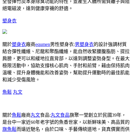
全發揮竹炭本身除臭功能的特性，並產生人體所需負離子與阻
絕電磁波，達到健康穿襪的舒適。
塑身衣
關於
塑身衣
廠商
equmen
男性塑身衣:
男塑身衣
的設計強調材質
結合彈性纖維、尼龍和聚酯纖維，能自然收緊腰腹脂肪、提拉
肩膀，更可以和緩地拉直背部，以達到調整姿勢身型。在最大
極限活動中，協助支撐核心肌肉、手肘和前臂，藉由保持肌肉
溫暖、提升身體機能和改善姿勢，幫助提升運動時的最佳肌能
和減少受傷風險。
魚鬆
丸文
關於
魚鬆
廠商
丸文
食品:
丸文食品
旗聚一堂創立於民國39年，
是台中一家近60年老字號的魚香世家，以新鮮味美、高品質的
旗魚鬆
而遠近馳名，由於口味、手藝傳統道地，貨真價實而供