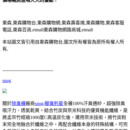
價格親民這項大大的優點！
東森,東森購物台,東森購物網,東森壽喜燒,東森購物,東森客服
電話,東森百貨,etmall東森購物網路商城,etmall
本站圖文皆引用自東森購物台,圖文所有權皆為原所有權人所
有,
-----------------------------------
snug
關於
除臭襪
廠商
snug
:
腳臭剋星
全襪100%汗臭通紗，超強除臭
吸汗力、透氣乾爽。結合竹炭與奈米科技的優質機能纖維，是
將孟宗竹經過1000度C高溫炭化後，運用奈米技術，將竹炭粉
末完全地融合於纖維之中，再配合纖維本身的特殊結構，可完