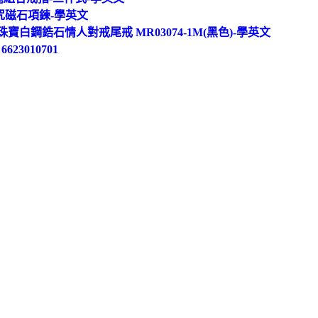
咒磁石項鍊-學英文
寶白鋼鋯石情人對戒尾戒 MR03074-1M(黑色)-學英文
3010701