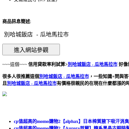
商品訊息簡述
:
~~~這個~~~
信用貸款率利試算>
別哈城飯店 - 瓜地馬拉市
好像
很多人很推薦這個
別哈城飯店 - 瓜地馬拉市
，一些知識+問與
且
別哈城飯店 - 瓜地馬拉市
有價格很親民的在現在什麼都漲的
cp值超高的momo購物2【alphax】日本棉質腋下吸汗消
cp值超高的momo購物2【Aurora首爾】韓系黑晶古銅