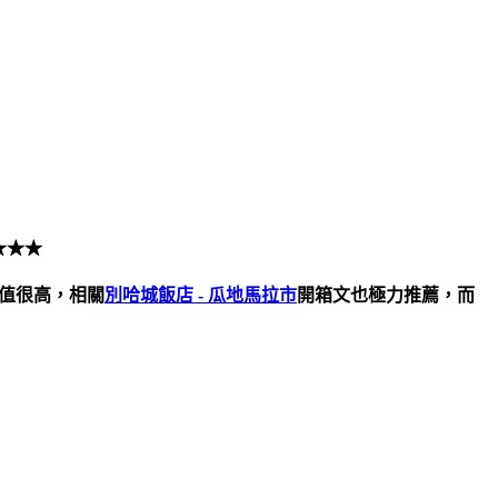
★★★
P值很高，相關
別哈城飯店 - 瓜地馬拉市
開箱文也極力推薦，而