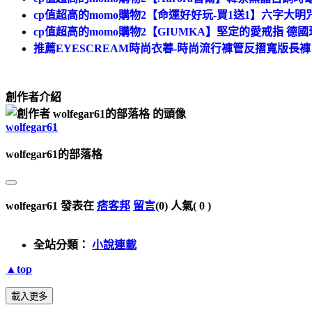
cp值超高的momo購物2【命運好好玩-買1送1】六字大明
cp值超高的momo購物2【GIUMKA】堅定的愛戒指 德國珠
推薦EYESCREAM時尚衣萶-時尚流行褲管反摺寬版長褲 662
創作者介紹
wolfegar61
wolfegar61的部落格
wolfegar61 發表在
痞客邦
留言
(0)
人氣(
0
)
全站分類：
小說連載
▲top
載入更多