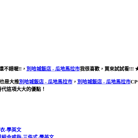
還不錯喔
!!
，
別哈城飯店 - 瓜地馬拉市
我很喜歡，買來試試看!!! 
答也是大推
別哈城飯店 - 瓜地馬拉市
，
別哈城飯店 - 瓜地馬拉市
C
時代這項大大的優點！
臭衣-學英文
時髦組合戒指-三件式-學英文