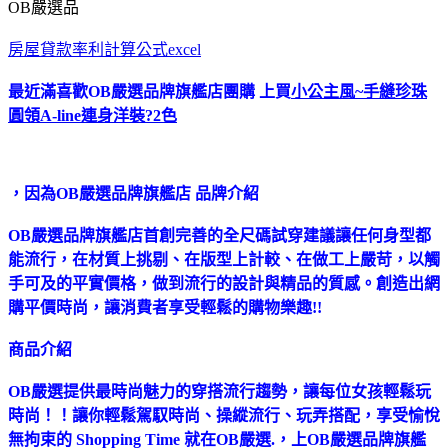
OB嚴選品
房屋貸款率利計算公式excel
最近滿喜歡OB嚴選品牌旗艦店團購 上買
小公主風~手縫珍珠
圓領A-line連身洋裝?2色
，因為OB嚴選品牌旗艦店 品牌介紹
OB嚴選品牌旗艦店首創完善的全尺碼試穿建議讓任何身型都
能流行，在材質上挑剔、在版型上計較、在做工上嚴苛，以觸
手可及的平實價格，做到流行的設計與精品的質感。創造出網
購平價時尚，讓消費者享受輕鬆的購物樂趣!!
商品介紹
OB嚴選提供最時尚魅力的穿搭流行趨勢，讓每位女孩輕鬆玩
時尚！！讓你輕鬆駕馭時尚、操縱流行、玩弄搭配，享受愉悅
無拘束的 Shopping Time 就在OB嚴選.，上OB嚴選品牌旗艦