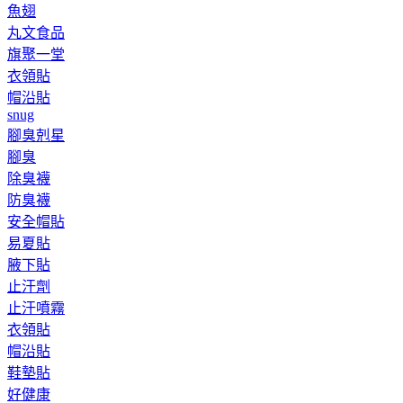
魚翅
丸文食品
旗聚一堂
衣領貼
帽沿貼
snug
腳臭剋星
腳臭
除臭襪
防臭襪
安全帽貼
易夏貼
腋下貼
止汗劑
止汗噴霧
衣領貼
帽沿貼
鞋墊貼
好健康