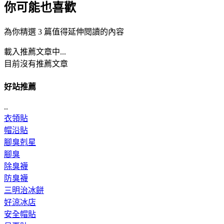
你可能也喜歡
為你精選 3 篇值得延伸閱讀的內容
載入推薦文章中...
目前沒有推薦文章
好站推薦
..
衣領貼
帽沿貼
腳臭剋星
腳臭
除臭襪
防臭襪
三明治冰餅
好涼冰店
安全帽貼