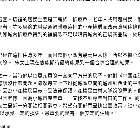
園。這裡的居民主要是工薪族、拆遷戶、老年人或周邊村民，而
記者，許多周邊的村民通過購買這裡的小產權房而改善瞭居住條
例如城內拆遷戶得到的補償款不足以購買城內的正規商品房，於
在這裡住瞭多年，而且整個小區有幾萬戶人傢，所以不擔心會
大瞭。"朱女士現在隻能期待最終能見到一個合情合理的結果。
一，當時他以12萬元買瞭一套80平方米的房子。他對《中國
應該沒什麼問題。雖然每天上下班從城區東南的通州到西北的中
，因為小產權房畢竟不受法律保護，產權是由村大隊說瞭算的。但
果回老傢，因為小城市產業單一，又找不到專業對口的工作。"
先生最近十分關註相關消息，希望有關部門盡快出臺政策，給小
以承受一定的損失，最重要的是有一個安定的住所。"
shtml