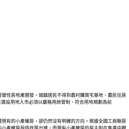
經營性房地產開發，城鎮居民不得到農村購買宅基地、農民住房
營性建設用地入市必須以嚴格用途管制、符合用地規劃為前
理現有的小產權房，卻仍然沒有明確的方向。根據全國工商聯房
大量的小產權房亟待政策出爐，而現有小產權房的房主則在焦慮中觀