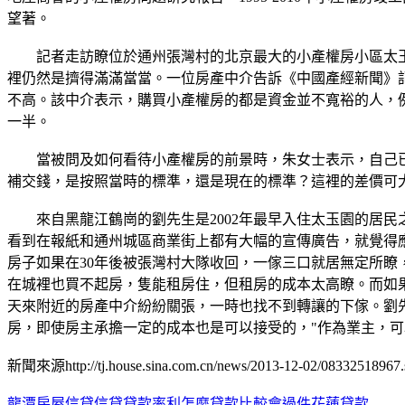
望著。
記者走訪瞭位於通州張灣村的北京最大的小產權房小區太玉
裡仍然是擠得滿滿當當。一位房產中介告訴《中國產經新聞》
不高。該中介表示，購買小產權房的都是資金並不寬裕的人，
一半。
當被問及如何看待小產權房的前景時，朱女士表示，自己已經
補交錢，是按照當時的標準，還是現在的標準？這裡的差價可
來自黑龍江鶴崗的劉先生是2002年最早入住太玉園的居民之
看到在報紙和通州城區商業街上都有大幅的宣傳廣告，就覺得
房子如果在30年後被張灣村大隊收回，一傢三口就居無定所瞭
在城裡也買不起房，隻能租房住，但租房的成本太高瞭。而如
天來附近的房產中介紛紛關張，一時也找不到轉讓的下傢。劉
房，即使房主承擔一定的成本也是可以接受的，"作為業主，可
新聞來源http://tj.house.sina.com.cn/news/2013-12-02/08332518967.
龍潭房屋信貸信貸貸款率利怎麼貸款比較會過件
花蓮貸款