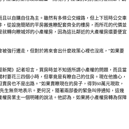
且以自購自住為主。雖然有多條公交線路，但上下班時公交車
件，從設施簡陋的平房搬進瞭配套齊全的樓房，而所花的代價並
是就轉向瞭城郊的小產權房，因為這比鄰近的大產權房還要便宜
被強行遷走，但對於將來會出什麼政策心裡也沒底，"如果要
產經新聞》記者坦言，買房時並不知道所謂小產權的問題，而且當
關村要花三四個小時，但畢竟是有瞭自己的住房。現在他擔心，
賣房也不是出路。"如果賣瞭現在的房子，得到60萬元現款，
劉先生無奈地表示。更何況，隨著兩部委的緊急叫停通知，這幾
產權房業主一個明確的說法。他認為，如果將小產權房轉為保障