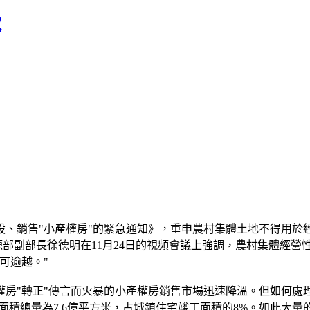
款
設、銷售"小產權房"的緊急通知》，重申農村集體土地不得用於
資源部副部長徐德明在11月24日的視頻會議上強調，農村集體經
可逾越。"
"轉正"傳言而火暴的小產權房銷售市場迅速降溫。但如何處
房竣工面積總量為7.6億平方米，占城鎮住宅竣工面積的8%。如此