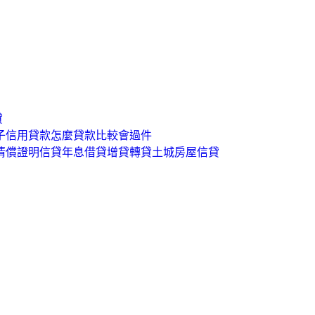
貸
房子信用貸款怎麼貸款比較會過件
 清償證明信貸年息借貸增貸轉貸土城房屋信貸