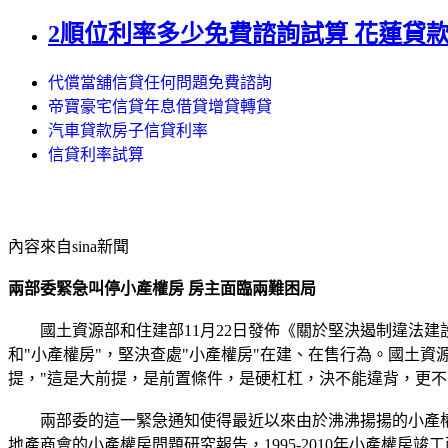
2順位利率多少免費諮詢試算 花蓮貸
代償當舖信貸任何問題免費諮詢
帝寶豪宅信貸年息借貸增貸轉貸
汽車貸款房子信貸利率
信貸利率試算
內容來自sina新聞
兩部委緊急叫停小產權房 房主面臨兩難困局
國土資源部和住建部11月22日發佈《關於堅決遏制違法建
和"小產權房"，堅決查處"小產權房"在建、在售行為。國土
提，"這是大前提，是前置條件，是硬杠杠，決不能違背，更不
兩部委的這一緊急通知使得最近以來由於沸沸揚揚的小產權房
地產商會的小產權房問題研究報告，1995-2010年小產權