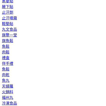
易夏貼
腋下貼
止汗劑
止汗噴霧
鞋墊貼
丸文食品
旗聚一堂
旗魚鬆
魚鬆
肉鬆
禮盒
伴手禮
魚鬆
肉乾
魚丸
天婦羅
火鍋料
福州丸
冷凍食品