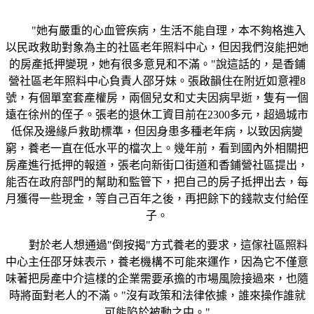
"她有嚴重的心血管疾病，生活不能自理，本不夠格進入
以民政救助對象為主的社區老年照料中心，但因我們沒能把她
的房產抵押變現，她有很多意見和不滿。"說這話的，是香鋪
營社區老年照料中心負責人邵牙妹。張啟韻住在附近如意裡8
號，有個單室套產權房，兩個兒女和丈夫因病早逝，隻有一個
遠在徐州的侄子。張老的退休工資目前在2300多元，超過城市
低保及邊緣戶救助標準，但因身患多種老年病，以致因病變
窮，養老一直在低水平的檔次上。幾年前，看到國內外相關把
房產進行抵押的報道，張老向新街口街道和香鋪營社區提出，
能否在政府部門的幫助和監管下，把自己的房子抵押出去，每
月獲得一些現金，等自己百年之後，再把餘下的錢款支付給侄
子。
對於老人想通過"倒按揭"方式養老的要求，這傢社區照料
中心主任邵牙妹表示，養老機構不可能來運作，因為它不僅意
味著把房產中介這樣的企業需要承擔的市場風險接過來，也隨
時將面對老人的不滿。"沒有政策和法律依據，誰來操作誰就
可能陷於被動之中。"