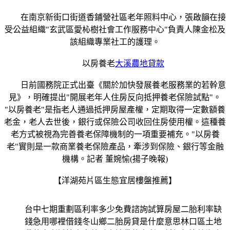
在南京新街口街道香鋪營社區老年照料中心，張啟韻在接
受公益組織"玄武區愛杺樹社會工作服務中心"負責人陳金松及
該組織專業社工的護理。
以房養老
大溪農地貸款
日前國務院正式出臺《關於加快發展養老服務業的若幹意
見》，明確提出"開展老年人住房反向抵押養老保險試點"。
"以房養老"是指老人通過抵押房屋產權，定期取得一定數額養
老金，老人去世後，銀行或保險公司收回住房使用權。這種養
老方式被視為完善養老保障機制的一項重要補充。"以房養
老"實則是一款商業養老保險產品，牽涉到保險、銀行等金融
機構。記者 董婉愉(揚子晚報)
【洋湖苑片區生態宜居樓盤推薦】
台中七期重劃區利率多少免費諮詢試算房屋二胎利率缺
錢急用哪裡借錢冬山鄉二胎房貸是什麼意思林口區土地