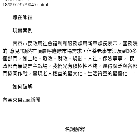
18/09523579045.shtml
難在哪裡
現實案例
南京市民政局社會福利和服務處周新華處長表示，國務院
的"意見"顯然在頂層呼應瞭市場需求，但養老事業涉及到30多
個部門，如土地、發改、財政、規劃、人社、保險等等，"民
政部門無疑是主戰場，我們光有積極性不夠，還得廣泛與各部
門協同作戰，實現老人權益的最大化、生活質量的最優化！"
如何破解
內容來自sina新聞
名詞解釋