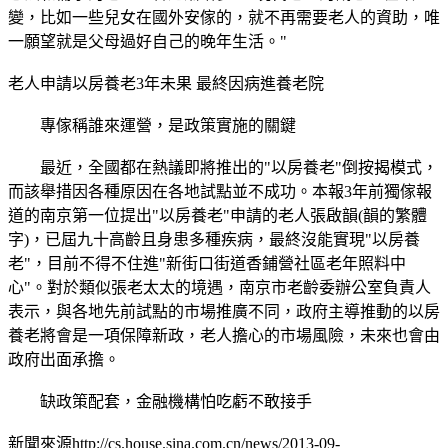
變，比如一些兒女在國外安傢的，就不再需要老人的資助，唯
一願望就是父母過好自己的晚年生活。"
老人申請以房養老3年未果 最終因病進養老院
專傢稱誰來運營，是政策實施的關鍵
最近，全國都在熱議即將推出的"以房養老"倒按揭模式，
而該舉措因各種原因在各地試點並不成功。本報3年前獨傢報
道的南京第一位提出"以房養老"申請的老人張啟韻(韻的繁體
字)，已屆九十高齡且身患多種疾病，最終沒能實現"以房養
老"，目前不得不住進"新街口街道香鋪營社區老年照料中
心"。對於類似張老太太的境遇，南京市老齡委辦公室負責人
表示，與各地先前試點的市場推廣不同，政府主導推動的以房
養老將會是一項保障新政，老人擔心的市場風險，未來也會由
政府出面承擔。
缺政策配套，金融機構怕吃虧不敢接手
新聞來源http://cs.house.sina.com.cn/news/2013-09-