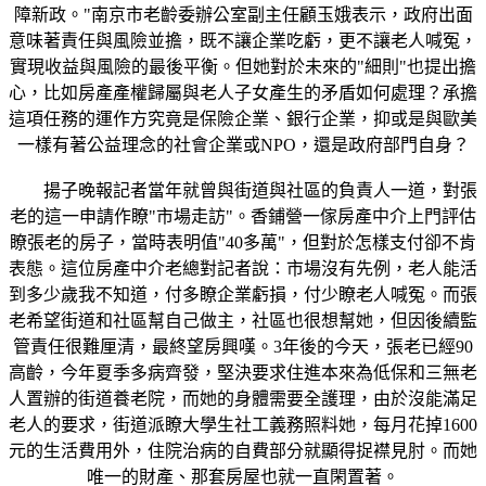
障新政。"南京市老齡委辦公室副主任顧玉娥表示，政府出面
意味著責任與風險並擔，既不讓企業吃虧，更不讓老人喊冤，
實現收益與風險的最後平衡。但她對於未來的"細則"也提出擔
心，比如房產產權歸屬與老人子女產生的矛盾如何處理？承擔
這項任務的運作方究竟是保險企業、銀行企業，抑或是與歐美
一樣有著公益理念的社會企業或NPO，還是政府部門自身？
揚子晚報記者當年就曾與街道與社區的負責人一道，對張
老的這一申請作瞭"市場走訪"。香鋪營一傢房產中介上門評估
瞭張老的房子，當時表明值"40多萬"，但對於怎樣支付卻不肯
表態。這位房產中介老總對記者說：市場沒有先例，老人能活
到多少歲我不知道，付多瞭企業虧損，付少瞭老人喊冤。而張
老希望街道和社區幫自己做主，社區也很想幫她，但因後續監
管責任很難厘清，最終望房興嘆。3年後的今天，張老已經90
高齡，今年夏季多病齊發，堅決要求住進本來為低保和三無老
人置辦的街道養老院，而她的身體需要全護理，由於沒能滿足
老人的要求，街道派瞭大學生社工義務照料她，每月花掉1600
元的生活費用外，住院治病的自費部分就顯得捉襟見肘。而她
唯一的財產、那套房屋也就一直閑置著。