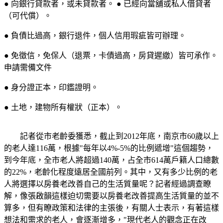
● 向銀行貸款者，或未貸款者。 ● 已經向當舖或私人借貸者
（可代償）。
● 負債比過高，銀行退件，個人信用瑕疵皆可辦理。
● 免徵信，免保人（退票，卡債過高，房貸遲繳）皆可承作。
申請需備文件
● 身分證正本，印鑑證明。
● 土地，建物所有權狀（正本）。
記者從市老齡委獲悉，截止到2012年底，南京市60歲以上
的老人達116萬，根據"每年以4%-5%的比例遞增"這個趨勢，
到今年底，全市老人將超過140萬，占全市614萬戶籍人口總數
的22%，老齡化程度遠居全國前列。其中，又有多少比例的老
人將選擇以房養老改善自己的生活質量呢？記者經過調查瞭
解，像張啟韻這樣迫切需要以房養老改善提高生活質量的並不
算多，但有瞭政策和法律的主張後，有關人士表示，有著這樣
想法和需求的老人，會逐漸增多，"現代老人的觀念正在改