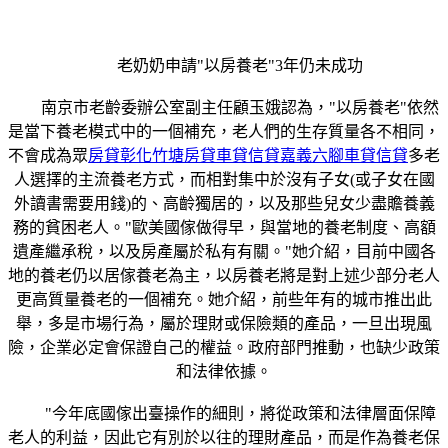
老奶奶申請"以房養老"3年仍未成功
南京市老齡委辦公室副主任顧玉娥認為，"以房養老"依然
是當下養老模式中的一個補充，老人們的生存質量各不相同，
不會成為眾
房貸彰化竹塘房貸車貸信貸嘉義六腳車貸信貸
多老
人選擇的主流養老方式，而相對集中於沒有子女(或子女在國
外讀書需要用錢)的、高齡獨居的，以及那些兒女少盡贍養義
務的貧困老人。"歐美國傢做得早，與當地的養老制度、高額
遺產繼承稅，以及房產屬於私有有關。"她介紹，目前中國各
地的養老仍以居傢養老為主，以房養老將是對上述少部分老人
更高質量養老的一個補充。她介紹，前些年有的城市推出此
舉，多是市場行為，屬於理財或保險類的產品，一旦出現風
險，企業必定會保證自己的權益。政府部門推動，也缺少政策
和法律依據。
"今年底國傢出臺操作的細則，將從政策和法律層面保障
老人的利益，因此它有別於以往的理財產品，而是作為養老保