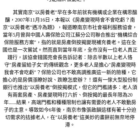
其實南京"以房養老"早在多年前就有機構或企業在構思醞
釀，2007年11月16日，本報以《房產變現時會不會吃虧？南
京"以房養老"遇冷為題》，報道瞭南京市社會福利服務協會，
當年5月曾與中國人壽保險公司江蘇分公司聯合推出"機構綜合
保險服務方案"，指的就是房產倒按揭變現補充養老。這在全
國也是一次嘗試。然而直到當年年底，全市沒有一位老人真正
踐行，該協會錢國亮會長告訴記者：除去半數以上老人恪
守"房產留給子女"的傳統觀念，更多老人是擔心"房產變現時
我會不會吃虧"？保險公司也不敢高調推廣這一新的險種，它
擔心的是房價漲瞭好說、跌瞭怎麼辦？！還有一傢大型股份制
銀行也推出"以房養老"倒按揭模式，但它的門檻諸多：老人須
有兩套房產、房產變現時打六折、倒按揭的最長年限為20
年......結果，高端門檻和種種限制也讓有需要的老人不敢動房
子的主意。導致如今6年後，南京市像張啟韻這樣有著十分迫
切需求的拮據老人，在"以房養老"這美妙的畫餅前無奈地停
滯。